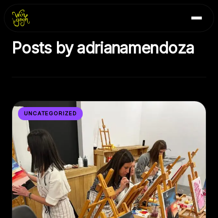
Skip
Inicio
to
Blog
content
Posts by adrianamendoza
Contacto
UNCATEGORIZED