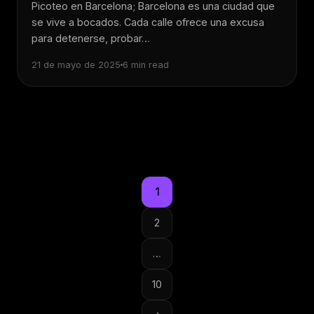
Picoteo en Barcelona; Barcelona es una ciudad que
se vive a bocados. Cada calle ofrece una excusa
para detenerse, probar…
21 de mayo de 2025
6 min read
1
2
…
Paginación
de
10
entradas