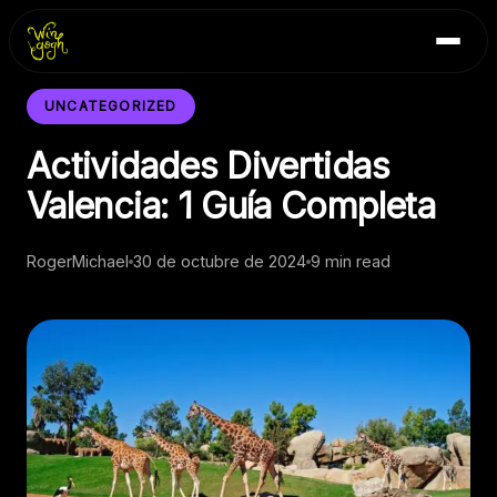
Skip
Inicio
to
Blog
content
Contacto
UNCATEGORIZED
Actividades Divertidas
Valencia: 1 Guía Completa
RogerMichael
30 de octubre de 2024
9 min read