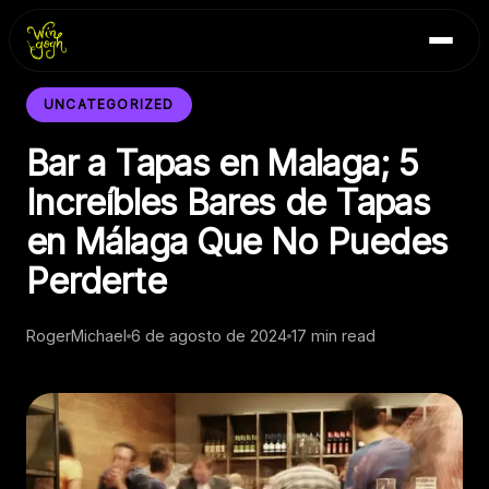
Skip
Inicio
to
Blog
content
Contacto
UNCATEGORIZED
Bar a Tapas en Malaga; 5
Increíbles Bares de Tapas
en Málaga Que No Puedes
Perderte
RogerMichael
6 de agosto de 2024
17 min read