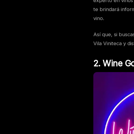
experto en vinos 
te brindará infor
vino.
Así que, si busca
Vila Viniteca y d
2. Wine G