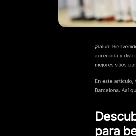
¡Salud! Bienveni
apreciada y disfr
mejores sitios pa
En este artículo,
Barcelona. Así q
Descubr
para be