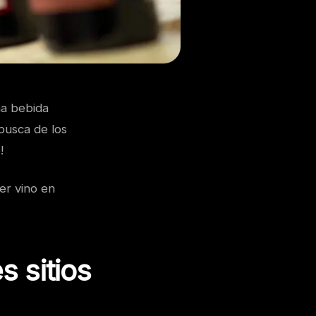
na bebida
busca de los
!
ber vino en
 sitios