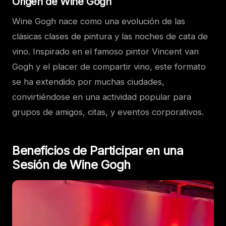
Origen de Wine Gogh
Wine Gogh nace como una evolución de las
clásicas clases de pintura y las noches de cata de
vino. Inspirado en el famoso pintor Vincent van
Gogh y el placer de compartir vino, este formato
se ha extendido por muchas ciudades,
convirtiéndose en una actividad popular para
grupos de amigos, citas, y eventos corporativos.
Beneficios de Participar en una
Sesión de Wine Gogh