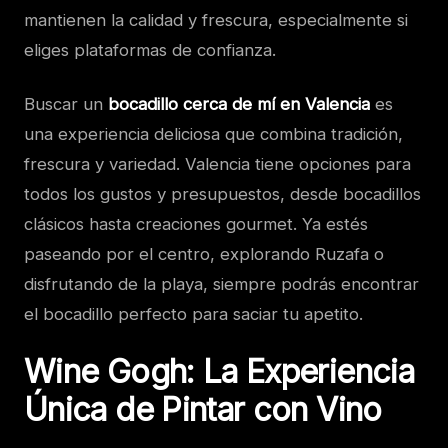
mantienen la calidad y frescura, especialmente si
eliges plataformas de confianza.
Buscar un
bocadillo cerca de mí en Valencia
es
una experiencia deliciosa que combina tradición,
frescura y variedad. Valencia tiene opciones para
todos los gustos y presupuestos, desde bocadillos
clásicos hasta creaciones gourmet. Ya estés
paseando por el centro, explorando Ruzafa o
disfrutando de la playa, siempre podrás encontrar
el bocadillo perfecto para saciar tu apetito.
Wine Gogh: La Experiencia
Única de Pintar con Vino