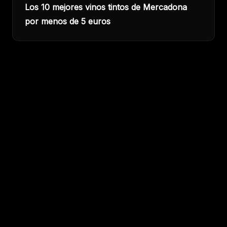
Los 10 mejores vinos tintos de Mercadona
por menos de 5 euros