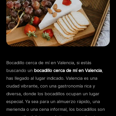
Bocadillo cerca de mí en Valencia, si estás
buscando un
bocadillo cerca de mí en Valencia
,
has llegado al lugar indicado. Valencia es una
ciudad vibrante, con una gastronomía rica y
diversa, donde los bocadillos ocupan un lugar
especial. Ya sea para un almuerzo rápido, una
merienda o una cena informal, los bocadillos son