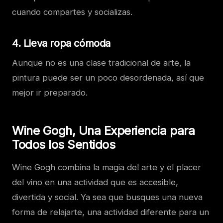
cuando compartes y socializas.
4. Lleva ropa cómoda
Aunque no es una clase tradicional de arte, la
pintura puede ser un poco desordenada, así que
mejor ir preparado.
Wine Gogh, Una Experiencia para
Todos los Sentidos
Wine Gogh combina la magia del arte y el placer
del vino en una actividad que es accesible,
divertida y social. Ya sea que busques una nueva
forma de relajarte, una actividad diferente para un