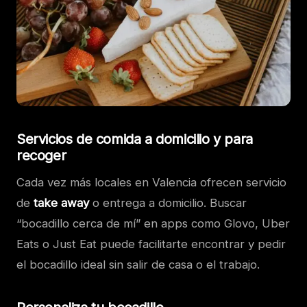
Servicios de comida a domicilio y para
recoger
Cada vez más locales en Valencia ofrecen servicio
de
take away
o entrega a domicilio. Buscar
“bocadillo cerca de mí” en apps como Glovo, Uber
Eats o Just Eat puede facilitarte encontrar y pedir
el bocadillo ideal sin salir de casa o el trabajo.