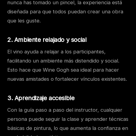
nunca has tomado un pincel, la experiencia está
diseñada para que todos puedan crear una obra
que les guste.
2. Ambiente relajado y social
El vino ayuda a relajar a los participantes,
facilitando un ambiente más distendido y social.
Esto hace que Wine Gogh sea ideal para hacer
nuevas amistades o fortalecer vínculos existentes.
3. Aprendizaje accesible
Con la guía paso a paso del instructor, cualquier
persona puede seguir la clase y aprender técnicas
básicas de pintura, lo que aumenta la confianza en