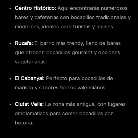
Centro Histórico:
Aquí encontrarás numerosos
bares y cafeterías con bocadillos tradicionales y
modernos, ideales para turistas y locales.
Ruzafa:
El barrio más trendy, lleno de bares
que ofrecen bocadillos gourmet y opciones
vegetarianas.
El Cabanyal:
Perfecto para bocadillos de
marisco y sabores típicos valencianos.
Ciutat Vella:
La zona más antigua, con lugares
emblemáticos para comer bocadillos con
historia.