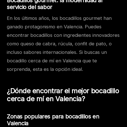
Bocadillos gourmet: la modernidad al
servicio del sabor
En los últimos años, los bocadillos gourmet han
ganado protagonismo en Valencia. Puedes
encontrar bocadillos con ingredientes innovadores
como queso de cabra, rúcula, confit de pato, o
incluso sabores internacionales. Si buscas un
bocadillo cerca de mí en Valencia que te
sorprenda, esta es la opción ideal.
¿Dónde encontrar el mejor bocadillo
cerca de mí en Valencia?
Zonas populares para bocadillos en
Valencia