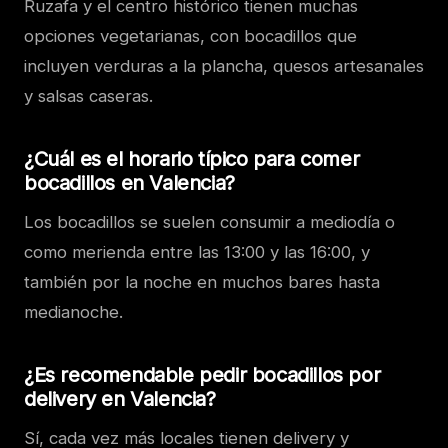
Ruzafa y el centro histórico tienen muchas
opciones vegetarianas, con bocadillos que
incluyen verduras a la plancha, quesos artesanales
y salsas caseras.
¿Cuál es el horario típico para comer
bocadillos en Valencia?
Los bocadillos se suelen consumir a mediodía o
como merienda entre las 13:00 y las 16:00, y
también por la noche en muchos bares hasta
medianoche.
¿Es recomendable pedir bocadillos por
delivery en Valencia?
Sí, cada vez más locales tienen delivery y