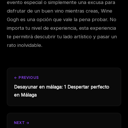
evento especial o simplemente una excusa para
disfrutar de un buen vino mientras creas, Wine
Gogh es una opción que vale la pena probar. No
importa tu nivel de experiencia, esta experiencia
te permitirá descubrir tu lado artístico y pasar un
rato inolvidable.
← PREVIOUS
Desayunar en málaga: 1 Despertar perfecto
en Málaga
NEXT →