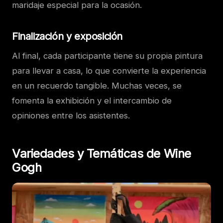
maridaje especial para la ocasión.
Finalización y exposición
Al final, cada participante tiene su propia pintura
para llevar a casa, lo que convierte la experiencia
en un recuerdo tangible. Muchas veces, se
fomenta la exhibición y el intercambio de
opiniones entre los asistentes.
Variedades y Temáticas de Wine
Gogh