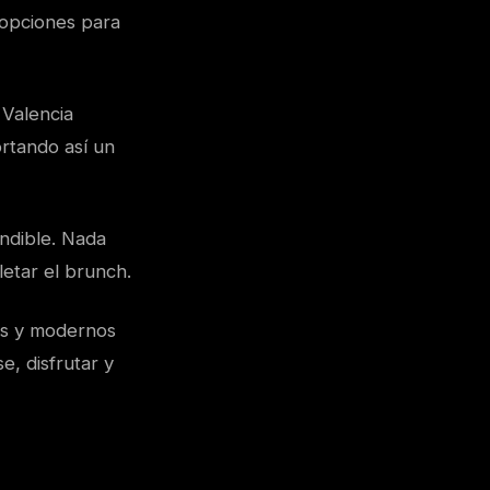
 opciones para
 Valencia
rtando así un
indible. Nada
etar el brunch.
os y modernos
e, disfrutar y