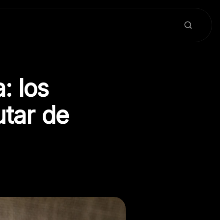
: los
utar de