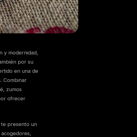
ón y modernidad,
también por su
ertido en una de
es. Combinar
fé, zumos
por ofrecer
, te presento un
 acogedores,