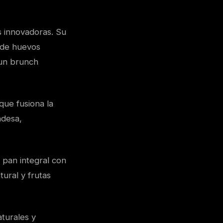
s innovadoras. Su
 de huevos
 un brunch
que fusiona la
ndesa,
 pan integral con
ural y frutas
turales y