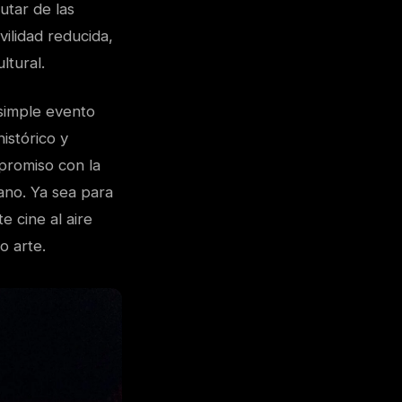
utar de las
ilidad reducida,
ltural.
 simple evento
istórico y
promiso con la
lano. Ya sea para
e cine al aire
o arte.