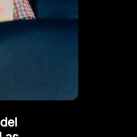
 del
 Las