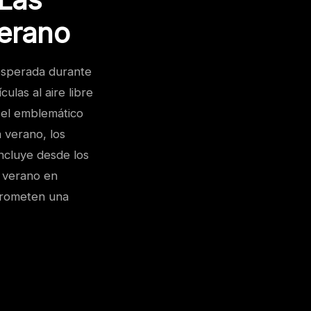
erano
esperada durante
ulas al aire libre
 el emblemático
a verano, los
incluye desde los
e verano en
prometen una