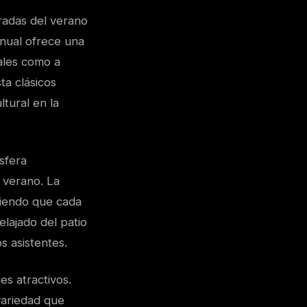
eradas del verano
anual ofrece una
cales como a
ta clásicos
ltural en la
ósfera
 verano. La
ciendo que cada
lajado del patio
s asistentes.
s atractivos.
variedad que