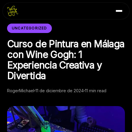
Skip
Inicio
to
Blog
content
Contacto
UNCATEGORIZED
Curso de Pintura en Málaga
con Wine Gogh: 1
Experiencia Creativa y
Divertida
RogerMichael
11 de diciembre de 2024
11 min read