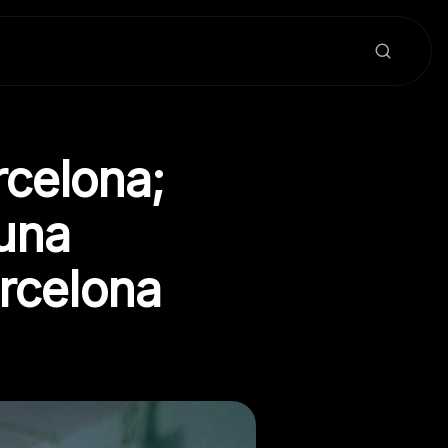
rcelona;
 una
rcelona