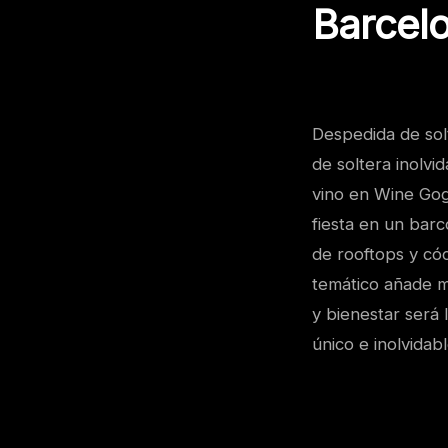
Barcel
Despedida de sol
de soltera inolvi
vino en Wine Gog
fiesta en un barc
de rooftops y có
temático añade mis
y bienestar será
único e inolvidabl