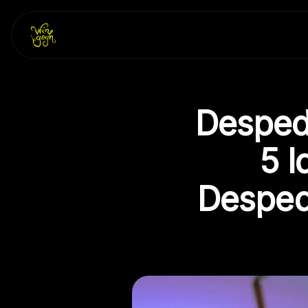
Skip
to
content
Despedi
5 I
Desped