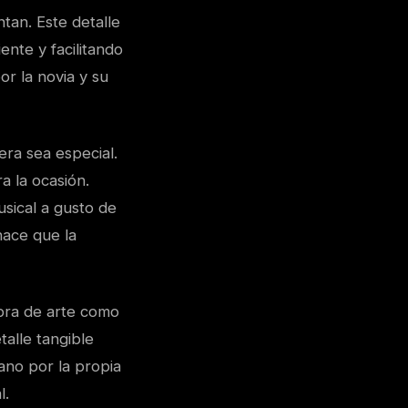
tan. Este detalle
ente y facilitando
or la novia y su
ra sea especial.
a la ocasión.
sical a gusto de
hace que la
obra de arte como
alle tangible
no por la propia
l.