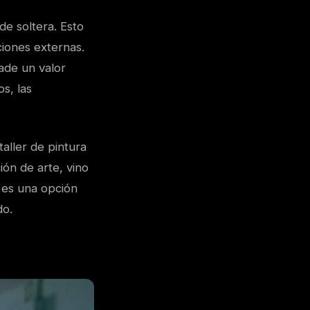
e soltera. Esto
ciones externas.
ade un valor
s, las
aller de pintura
ión de arte, vino
 es una opción
do.