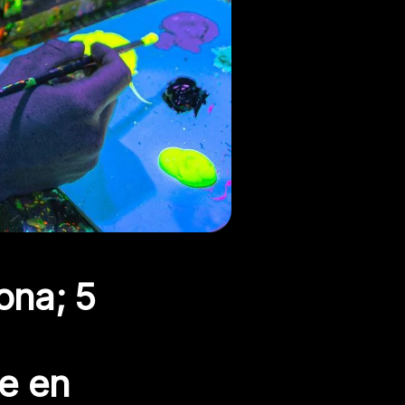
ona; 5
le en