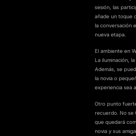
sesión, las parti
añade un toque de
la conversación e
nueva etapa.
El ambiente en W
La iluminación, l
Además, se puede
la novia o pequeñ
experiencia sea a
Otro punto fuerte
recuerdo. No se t
que quedará como
novia y sus amig