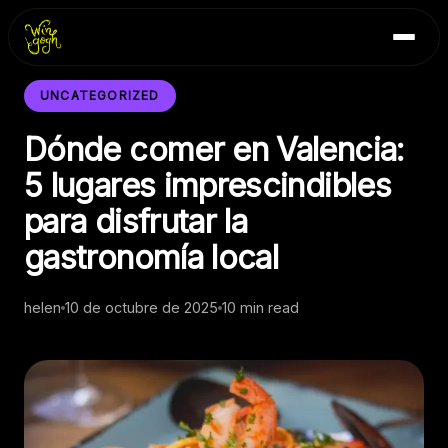
Skip
Inicio
to
Blog
content
Contacto
UNCATEGORIZED
Dónde comer en Valencia:
5 lugares imprescindibles
para disfrutar la
gastronomía local
helen
10 de octubre de 2025
10 min read