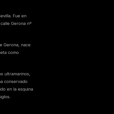
evilla. Fue en
 calle Gerona nº
 de Gerona, nace
speta como
s ultramarinos,
ha conservado
ido en la esquina
iglos.