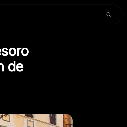
esoro
n de