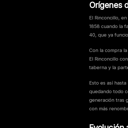
Orígenes d
El Rinconcillo, e
1858 cuando la fa
40, que ya funci
Con la compra la 
El Rinconcillo co
taberna y la part
Esto es así hasta
quedando todo co
generación tras g
con más renombre
Evolución 