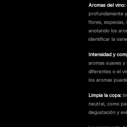
Aromas del vino:
profundamente y t
flores, especias,
anotando los aro
identificar la var
Intensidad y comp
aromas suaves y s
diferentes o el v
los aromas pueden 
Limpia la copa:
li
neutral, como pan
degustación y ev