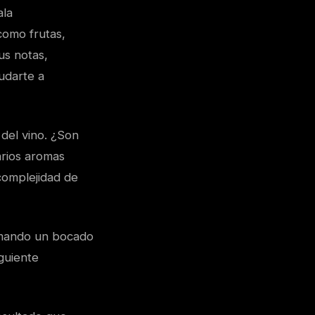
ala
como frutas,
us notas,
udarte a
 del vino. ¿Son
arios aromas
 complejidad de
omando un bocado
guiente