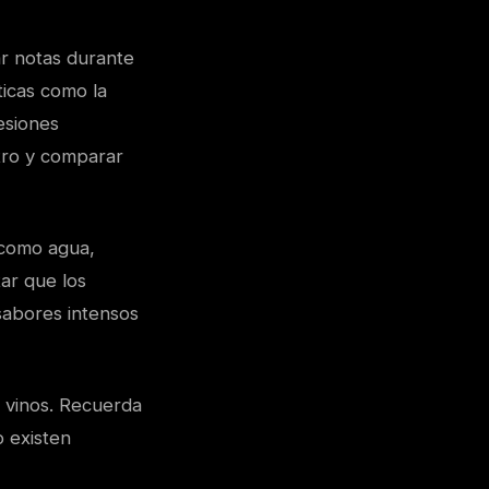
r notas durante
ticas como la
esiones
stro y comparar
 como agua,
tar que los
sabores intensos
 vinos. Recuerda
o existen