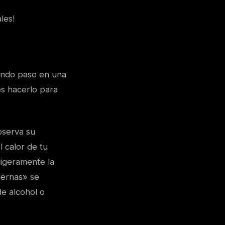
les!
undo paso en una
es hacerlo para
bserva su
l calor de tu
 ligeramente la
iernas» se
de alcohol o