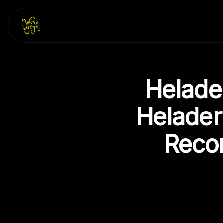
Skip
to
content
Helade
Helader
Recor