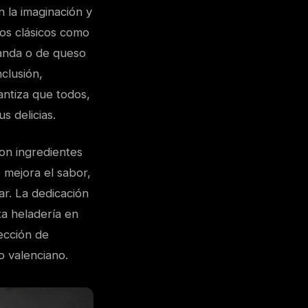
 la imaginación y
los clásicos como
vanda o de queso
clusión,
antiza que todos,
s delicias.
con ingredientes
o mejora el sabor,
ar. La dedicación
ta heladería en
ección de
o valenciano.