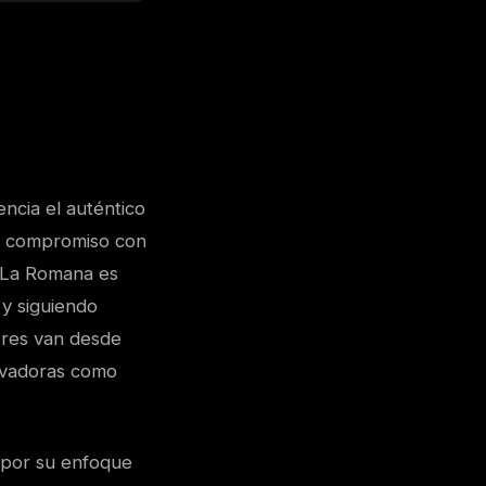
ncia el auténtico
su compromiso con
n La Romana es
y siguiendo
ores van desde
novadoras como
n por su enfoque