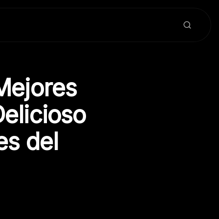
Mejores
elicioso
es del