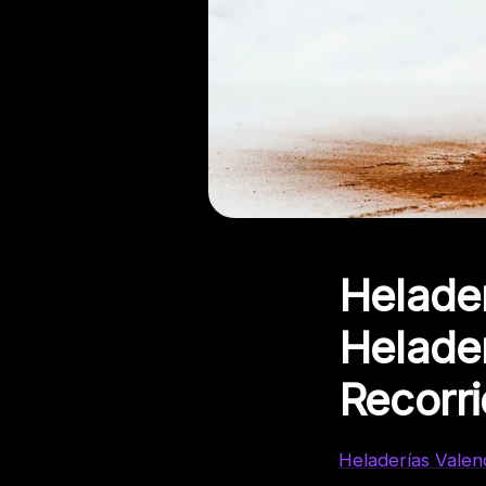
Helader
Helader
Recorri
Heladerías Valen