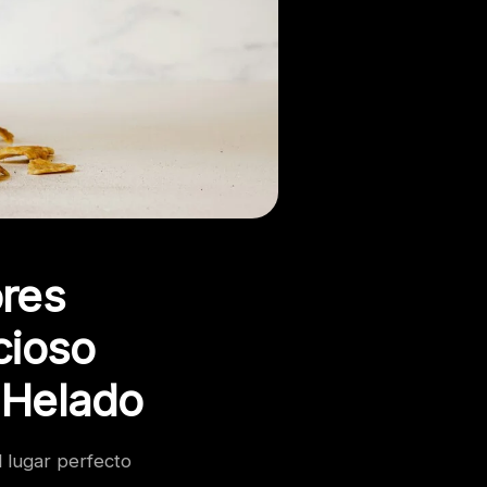
ores
cioso
 Helado
l lugar perfecto