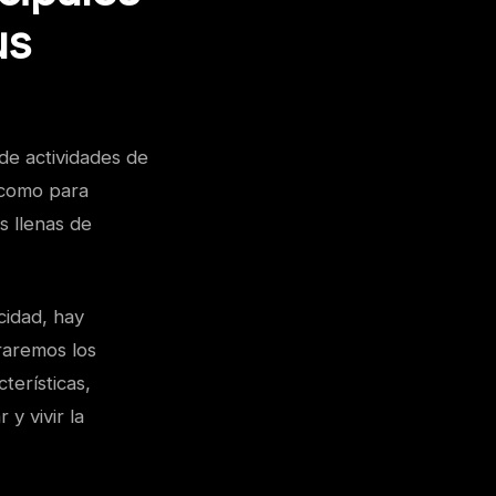
us
de actividades de
 como para
s llenas de
ocidad, hay
oraremos los
terísticas,
y vivir la