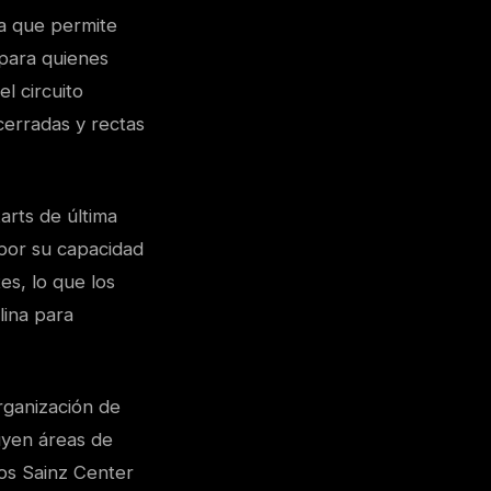
ta que permite
 para quienes
l circuito
cerradas y rectas
arts de última
 por su capacidad
es, lo que los
lina para
rganización de
uyen áreas de
los Sainz Center