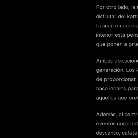
Por otro lado, l
disfrutar del kar
buscan emociones
interior está pen
que ponen a prueb
Ambas ubicacione
generación. Los k
de proporcionar 
hace ideales par
aquellos que pref
Además, el centro
eventos corporat
descanso, cafeter