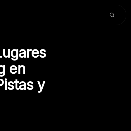
Lugares
ng en
istas y