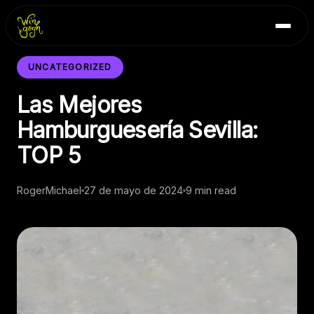
Skip
Inicio
to
Blog
content
Contacto
UNCATEGORIZED
Las Mejores
Hamburguesería Sevilla:
TOP 5
RogerMichael
27 de mayo de 2024
9 min read