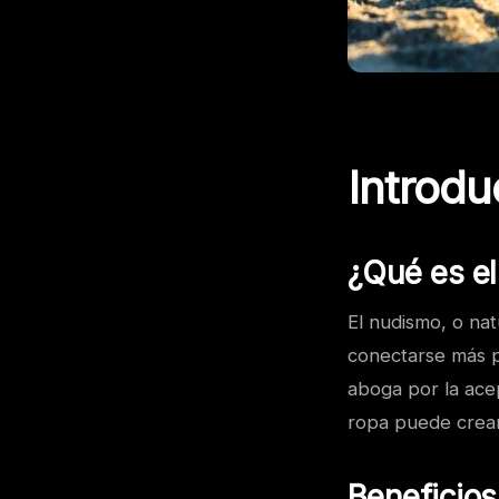
Introdu
¿Qué es e
El nudismo, o na
conectarse más p
aboga por la ace
ropa puede crear
Beneficio