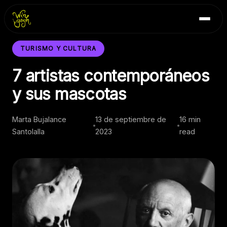
Skip
Inicio
to
Blog
content
Contacto
TURISMO Y CULTURA
7 artistas contemporáneos
y sus mascotas
Marta Bujalance
13 de septiembre de
16 min
Santolalla
2023
read