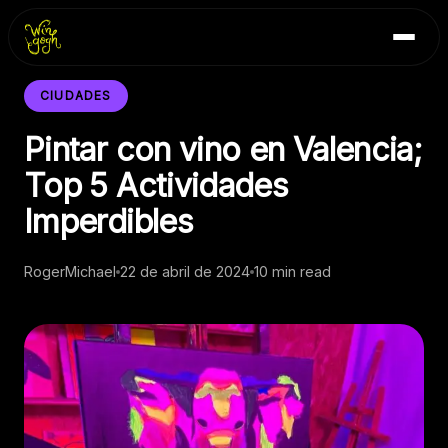
Skip
Inicio
to
Blog
content
Contacto
CIUDADES
Pintar con vino en Valencia;
Top 5 Actividades
Imperdibles
RogerMichael
22 de abril de 2024
10 min read