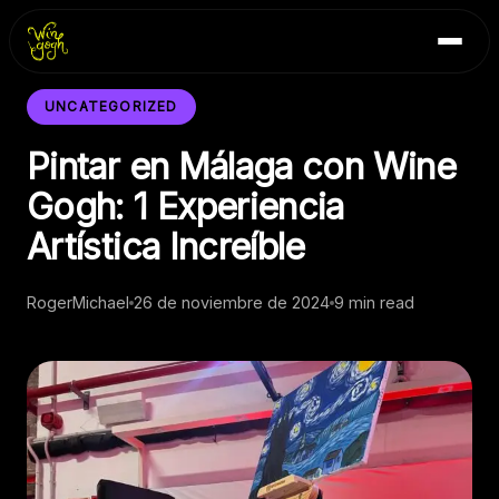
Skip
Inicio
to
Blog
content
Contacto
UNCATEGORIZED
Pintar en Málaga con Wine
Gogh: 1 Experiencia
Artística Increíble
RogerMichael
26 de noviembre de 2024
9 min read