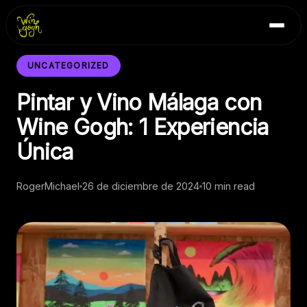
Skip
Inicio
to
Blog
content
Contacto
UNCATEGORIZED
Pintar y Vino Málaga con
Wine Gogh: 1 Experiencia
Única
RogerMichael
26 de diciembre de 2024
10 min read