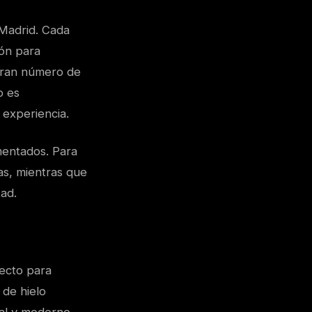
 Madrid. Cada
ión para
 gran número de
o es
 experiencia.
mentados. Para
as, mientras que
ad.
ecto para
 de hielo