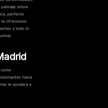
 patinaje sobre
ica, perfecta
o, te ofrecemos
iantes y todo lo
pañola.
Madrid
s como
resionantes hasta
las te ayudará a