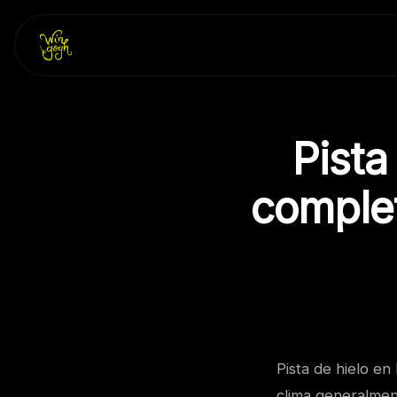
Skip
to
content
Pista
complet
Pista de hielo en
clima generalment