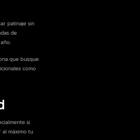
r patinaje sin
adas de
 año.
rsona que busque
icionales como
d
ecialmente si
r al máximo tu