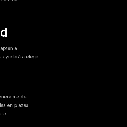
id
daptan a
e ayudará a elegir
generalmente
das en plazas
ado.