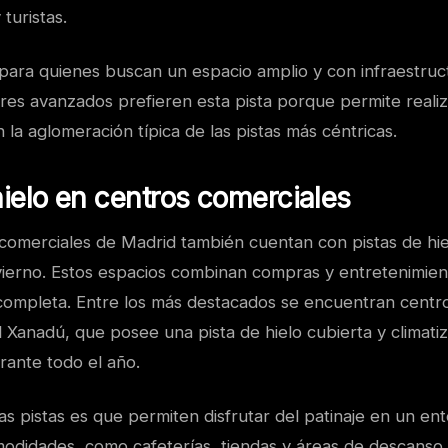
turistas.
 para quienes buscan un espacio amplio y con infraestruc
es avanzados prefieren esta pista porque permite reali
 la aglomeración típica de las pistas más céntricas.
hielo en centros comerciales
comerciales de Madrid también cuentan con pistas de hie
ierno. Estos espacios combinan compras y entretenimien
completa. Entre los más destacados se encuentran centr
 Xanadú, que posee una pista de hielo cubierta y climati
rante todo el año.
as pistas es que permiten disfrutar del patinaje en un en
modidades, como cafeterías, tiendas y áreas de descanso.