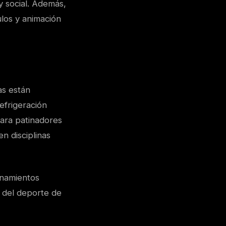
y social. Además,
ulos y animación
as están
efrigeración
para patinadores
n disciplinas
enamientos
r del deporte de