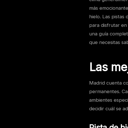
más emocionantes
hielo. Las pistas
para disfrutar en 
una guía completa
que necesitas sab
Las mej
Madrid cuenta co
permanentes. Cad
ambientes especi
decidir cuál se a
Pista de h