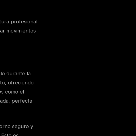
tura profesional.
zar movimientos
lo durante la
to, ofreciendo
os como el
zada, perfecta
torno seguro y
 Esto es