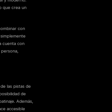
al y moderno.
lo que crea un
 combinar con
o simplemente
ta cuenta con
r persona,
de las pistas de
posibilidad de
patinaje. Además,
ace accesible