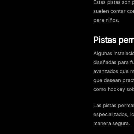
Estas pistas son 
suelen contar co
para niños.
Pistas pe
Algunas instalac
diseñadas para f
avanzados que ma
que desean practi
como hockey sobre
Las pistas perma
especializados, l
manera segura.