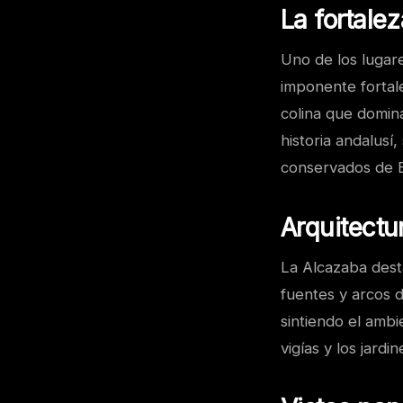
La fortal
Uno de los lugare
imponente fortal
colina que domina
historia andalus
conservados de 
Arquitectu
La Alcazaba desta
fuentes y arcos 
sintiendo el ambi
vigías y los jard