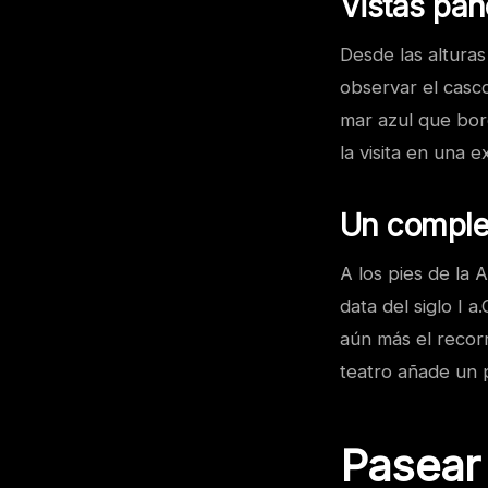
Vistas pa
Desde las alturas
observar el casco
mar azul que bord
la visita en una e
Un comple
A los pies de la
data del siglo I 
aún más el recorr
teatro añade un p
Pasear 