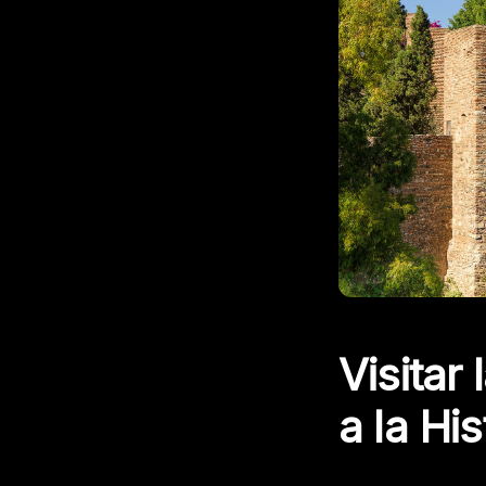
Visitar
a la His