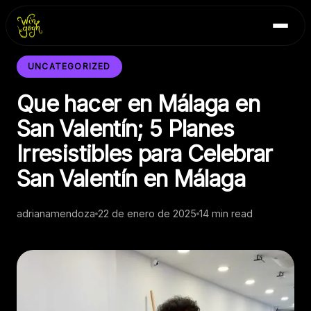
Skip
Inicio
to
Blog
content
Contacto
UNCATEGORIZED
Que hacer en Málaga en
San Valentín; 5 Planes
Irresistibles para Celebrar
San Valentín en Málaga
adrianamendoza
22 de enero de 2025
14 min read