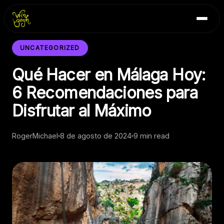
Skip
Inicio
to
Blog
content
Contacto
UNCATEGORIZED
Qué Hacer en Málaga Hoy:
6 Recomendaciones para
Disfrutar al Máximo
RogerMichael
8 de agosto de 2024
9 min read