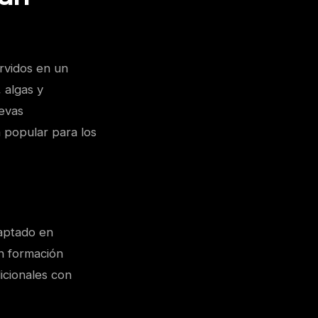
ervidos en un
 algas y
uevas
 popular para los
daptado en
on formación
icionales con