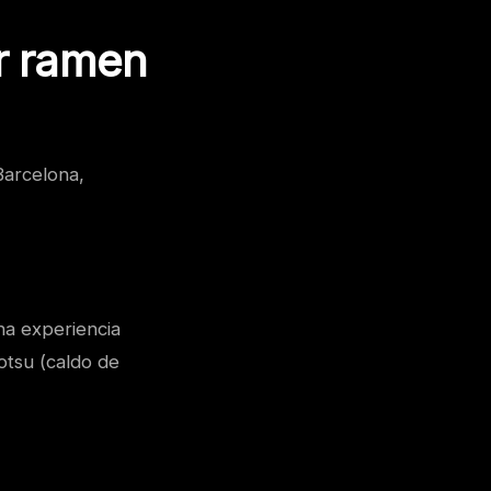
r ramen
Barcelona,
na experiencia
otsu (caldo de