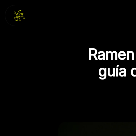
Skip
to
content
Ramen 
guía 