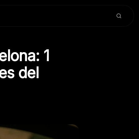
lona: 1
es del