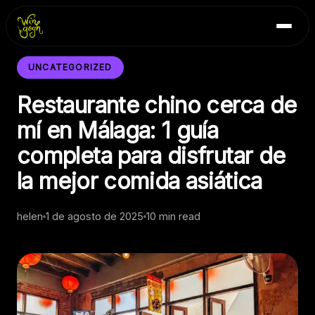
Skip
Inicio
to
Blog
content
Contacto
UNCATEGORIZED
Restaurante chino cerca de
mí en Málaga: 1 guía
completa para disfrutar de
la mejor comida asiática
helen
1 de agosto de 2025
10 min read