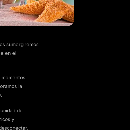
 nos sumergiremos
e en el
 y momentos
loramos la
.
tunidad de
nicos y
 desconectar,