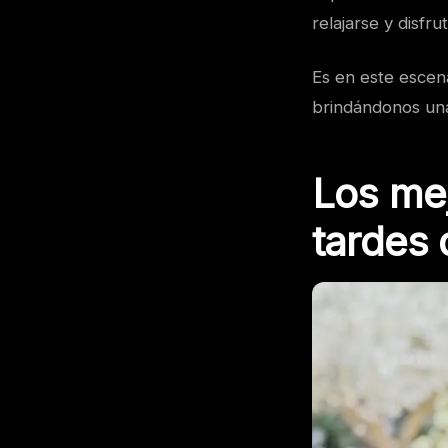
relajarse y disfr
Es en este escena
brindándonos una 
Los mej
tardes 