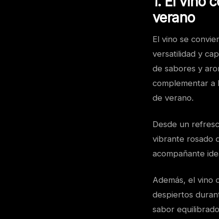
1. El vino
verano
El vino se convi
versatilidad y c
de sabores y arom
complementar a la
de verano.
Desde un refresca
vibrante rosado q
acompañante idea
Además, el vino o
despiertos duran
sabor equilibrad