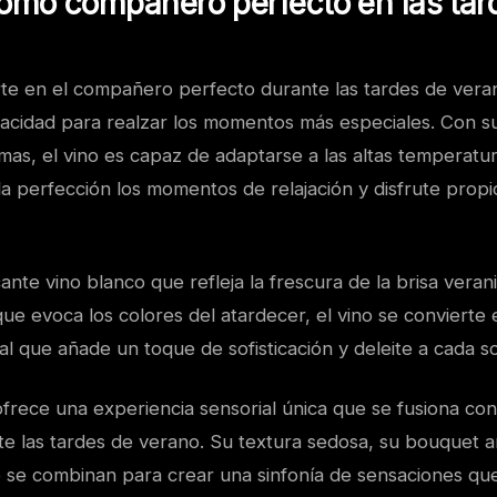
 como compañero perfecto en las tar
erte en el compañero perfecto durante las tardes de vera
apacidad para realzar los momentos más especiales. Con s
as, el vino es capaz de adaptarse a las altas temperatur
 perfección los momentos de relajación y disfrute propio
nte vino blanco que refleja la frescura de la brisa veran
ue evoca los colores del atardecer, el vino se convierte 
l que añade un toque de sofisticación y deleite a cada s
frece una experiencia sensorial única que se fusiona con
te las tardes de verano. Su textura sedosa, su bouquet a
o se combinan para crear una sinfonía de sensaciones qu