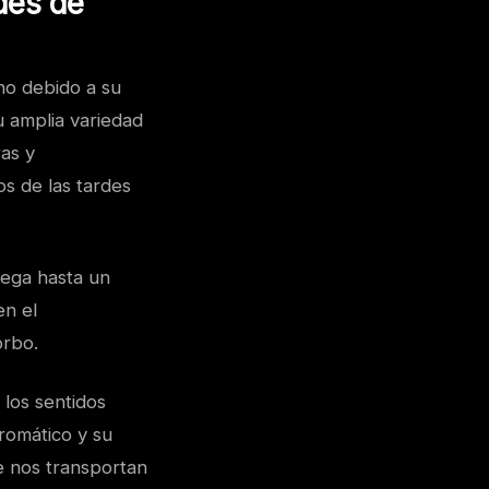
des de
no debido a su
u amplia variedad
as y
s de las tardes
iega hasta un
en el
orbo.
 los sentidos
romático y su
e nos transportan