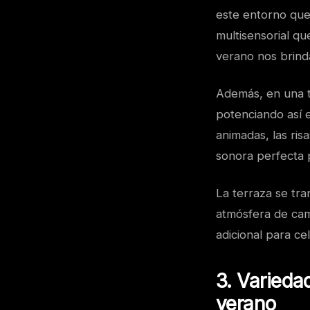
este entorno que
multisensorial que
verano nos brind
Además, en una t
potenciando así 
animadas, las ris
sonora perfecta 
La terraza se tr
atmósfera de cam
adicional para ce
3. Varieda
verano