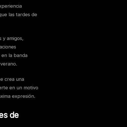
xperiencia
 que las tardes de
s y amigos,
aciones
n en la banda
 verano.
se crea una
erte en un motivo
áxima expresión.
des de