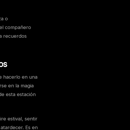
za o
n el compañero
ea recuerdos
os
ue hacerlo en una
rse en la magia
de esta estación
re estival, sentir
 atardecer. Es en