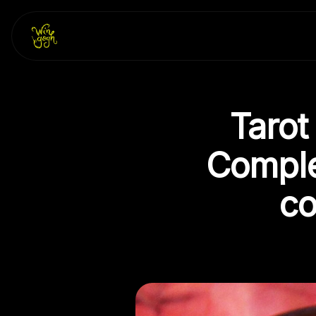
Skip
to
content
Tarot
Comple
co