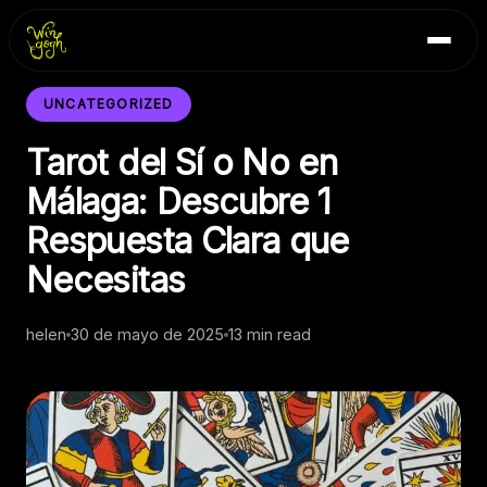
Skip
Inicio
to
Blog
content
Contacto
UNCATEGORIZED
Tarot del Sí o No en
Málaga: Descubre 1
Respuesta Clara que
Necesitas
helen
30 de mayo de 2025
13 min read