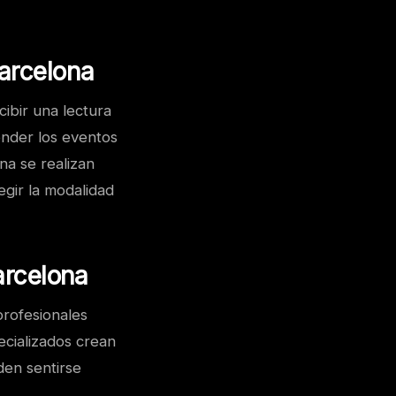
arcelona
cibir una lectura
ender los eventos
na se realizan
egir la modalidad
arcelona
profesionales
ecializados crean
den sentirse
.