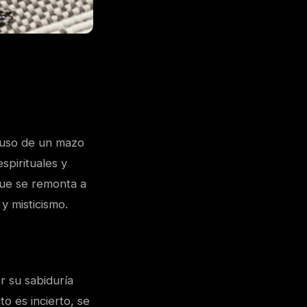
el uso de un mazo
spirituales y
 que se remonta a
y misticismo.
r su sabiduría
o es incierto, se