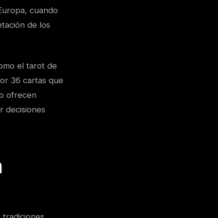
 Europa, cuando
etación de los
omo el tarot de
por 36 cartas que
lo ofrecen
r decisiones
n
 tradiciones