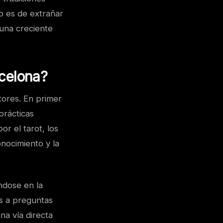
o es de extrañar
 una creciente
rcelona?
tores. En primer
prácticas
or el tarot, los
nocimiento y la
ndose en la
as a preguntas
na vía directa