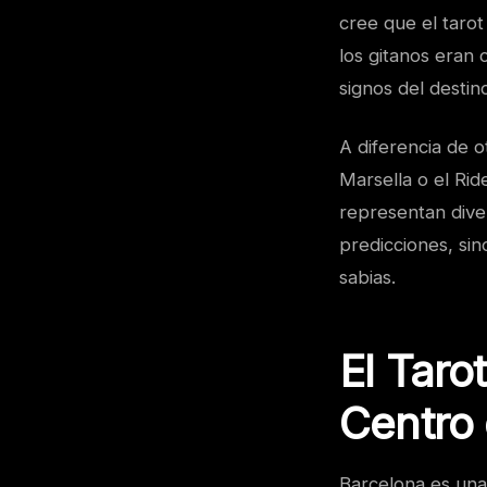
cree que el taro
los gitanos eran 
signos del destin
A diferencia de o
Marsella o el Ri
representan diver
predicciones, sin
sabias.
El Taro
Centro 
Barcelona es una 