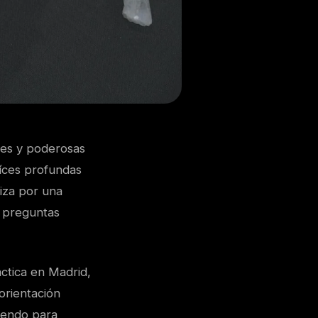
tes y poderosas
aíces profundas
riza por una
a preguntas
actica en Madrid,
orientación
eyendo para