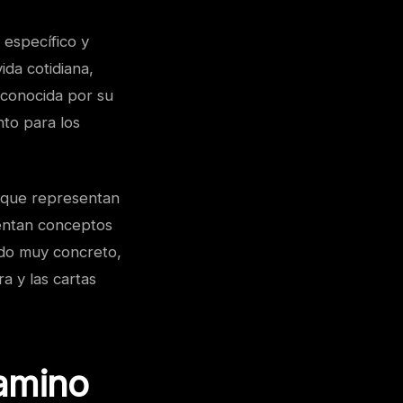
 específico y
ida cotidiana,
s conocida por su
nto para los
s que representan
entan conceptos
ado muy concreto,
a y las cartas
Camino