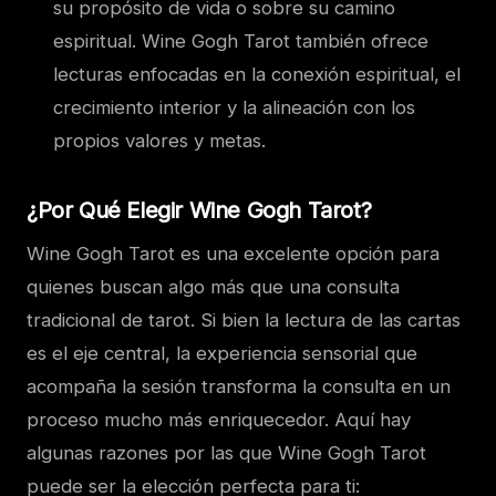
su propósito de vida o sobre su camino
espiritual. Wine Gogh Tarot también ofrece
lecturas enfocadas en la conexión espiritual, el
crecimiento interior y la alineación con los
propios valores y metas.
¿Por Qué Elegir Wine Gogh Tarot?
Wine Gogh Tarot es una excelente opción para
quienes buscan algo más que una consulta
tradicional de tarot. Si bien la lectura de las cartas
es el eje central, la experiencia sensorial que
acompaña la sesión transforma la consulta en un
proceso mucho más enriquecedor. Aquí hay
algunas razones por las que Wine Gogh Tarot
puede ser la elección perfecta para ti: