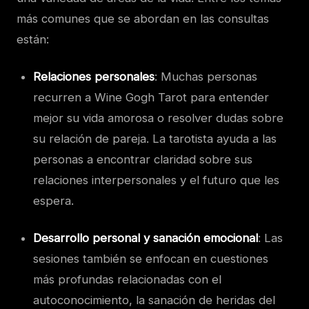
más comunes que se abordan en las consultas
están:
Relaciones personales
: Muchas personas
recurren a Wine Gogh Tarot para entender
mejor su vida amorosa o resolver dudas sobre
su relación de pareja. La tarotista ayuda a las
personas a encontrar claridad sobre sus
relaciones interpersonales y el futuro que les
espera.
Desarrollo personal y sanación emocional
: Las
sesiones también se enfocan en cuestiones
más profundas relacionadas con el
autoconocimiento, la sanación de heridas del