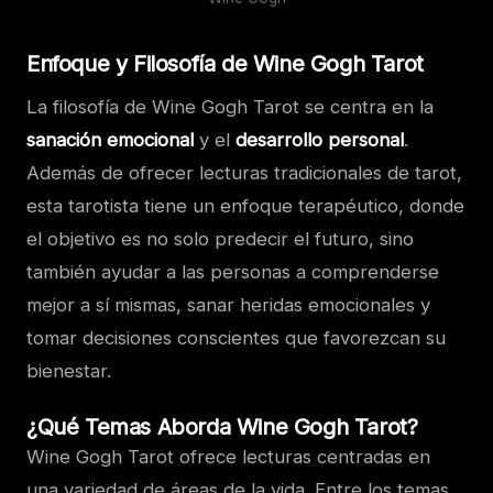
Enfoque y Filosofía de Wine Gogh Tarot
La filosofía de Wine Gogh Tarot se centra en la
sanación emocional
y el
desarrollo personal
.
Además de ofrecer lecturas tradicionales de tarot,
esta tarotista tiene un enfoque terapéutico, donde
el objetivo es no solo predecir el futuro, sino
también ayudar a las personas a comprenderse
mejor a sí mismas, sanar heridas emocionales y
tomar decisiones conscientes que favorezcan su
bienestar.
¿Qué Temas Aborda Wine Gogh Tarot?
Wine Gogh Tarot ofrece lecturas centradas en
una variedad de áreas de la vida. Entre los temas