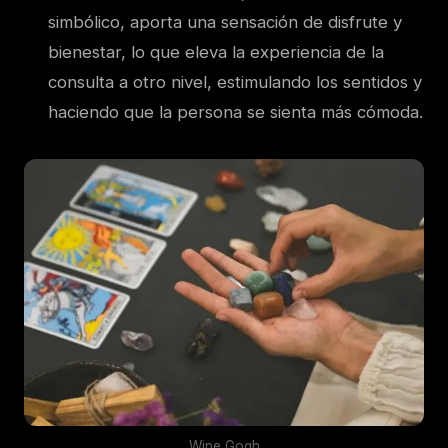
simbólico, aporta una sensación de disfrute y
bienestar, lo que eleva la experiencia de la
consulta a otro nivel, estimulando los sentidos y
haciendo que la persona se sienta más cómoda.
Wine Gogh