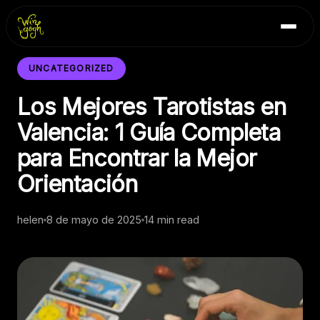
Skip
Inicio
to
Blog
content
Contacto
UNCATEGORIZED
Los Mejores Tarotistas en
Valencia: 1 Guía Completa
para Encontrar la Mejor
Orientación
helen
8 de mayo de 2025
14 min read