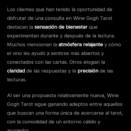
Los clientes que han tenido la oportunidad de
disfrutar de una consulta en Wine Gogh Tarot
destacan la
sensación de bienestar
que
experimentan durante y después de la lectura.
Muchos mencionan la
atmósfera relajante
y cómo
el vino les ayudó a sentirse más abiertos y
conectados con las cartas. Otros elogian la
claridad
de las respuestas y la
precisión
de las
lecturas.
Al ser una propuesta relativamente nueva, Wine
Gogh Tarot sigue ganando adeptos entre aquellos
que buscan una forma única de acercarse al tarot,
con la comodidad de un entorno cálido y
acogedor.