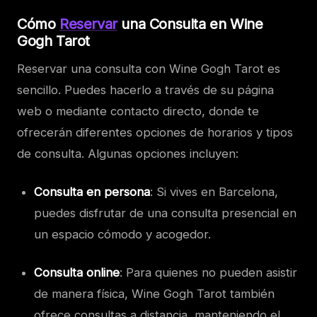
Cómo
Reservar
una Consulta en Wine
Gogh Tarot
Reservar una consulta con Wine Gogh Tarot es
sencillo. Puedes hacerlo a través de su página
web o mediante contacto directo, donde te
ofrecerán diferentes opciones de horarios y tipos
de consulta. Algunas opciones incluyen:
Consulta en persona
: Si vives en Barcelona,
puedes disfrutar de una consulta presencial en
un espacio cómodo y acogedor.
Consulta online
: Para quienes no pueden asistir
de manera física, Wine Gogh Tarot también
ofrece consultas a distancia, manteniendo el