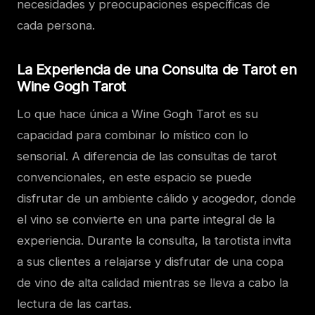
necesidades y preocupaciones específicas de
cada persona.
La Experiencia de una Consulta de Tarot en
Wine Gogh Tarot
Lo que hace única a Wine Gogh Tarot es su
capacidad para combinar lo místico con lo
sensorial. A diferencia de las consultas de tarot
convencionales, en este espacio se puede
disfrutar de un ambiente cálido y acogedor, donde
el vino se convierte en una parte integral de la
experiencia. Durante la consulta, la tarotista invita
a sus clientes a relajarse y disfrutar de una copa
de vino de alta calidad mientras se lleva a cabo la
lectura de las cartas.