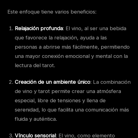
Este enfoque tiene varios beneficios:
Relajación profunda
: El vino, al ser una bebida
que favorece la relajación, ayuda a las
personas a abrirse más fácilmente, permitiendo
una mayor conexión emocional y mental con la
lectura del tarot.
Creación de un ambiente único
: La combinación
de vino y tarot permite crear una atmósfera
especial, libre de tensiones y llena de
serenidad, lo que facilita una comunicación más
fluida y auténtica.
Vínculo sensorial
: El vino, como elemento