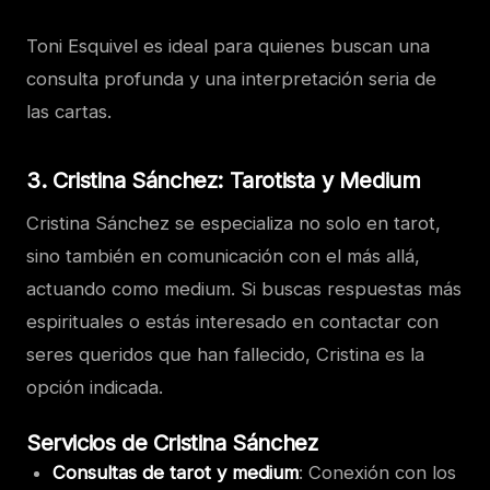
Toni Esquivel es ideal para quienes buscan una
consulta profunda y una interpretación seria de
las cartas.
3.
Cristina Sánchez: Tarotista y Medium
Cristina Sánchez se especializa no solo en tarot,
sino también en comunicación con el más allá,
actuando como medium. Si buscas respuestas más
espirituales o estás interesado en contactar con
seres queridos que han fallecido, Cristina es la
opción indicada.
Servicios de Cristina Sánchez
Consultas de tarot y medium
: Conexión con los