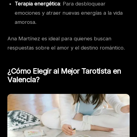
Terapia energética
: Para desbloquear
emociones y atraer nuevas energías a la vida
amorosa.
Ana Martínez es ideal para quienes buscan
respuestas sobre el amor y el destino romántico.
¿Cómo Elegir al Mejor Tarotista en
Valencia?