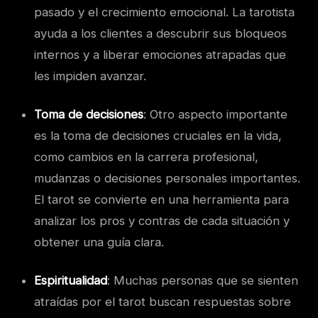
pasado y el crecimiento emocional. La tarotista
ayuda a los clientes a descubrir sus bloqueos
internos y a liberar emociones atrapadas que
les impiden avanzar.
Toma de decisiones
: Otro aspecto importante
es la toma de decisiones cruciales en la vida,
como cambios en la carrera profesional,
mudanzas o decisiones personales importantes.
El tarot se convierte en una herramienta para
analizar los pros y contras de cada situación y
obtener una guía clara.
Espiritualidad
: Muchas personas que se sienten
atraídas por el tarot buscan respuestas sobre