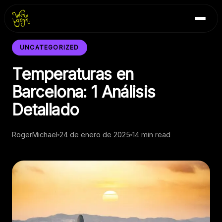
Skip
Inicio
to
Blog
content
Contacto
UNCATEGORIZED
Temperaturas en
Barcelona: 1 Análisis
Detallado
RogerMichael
24 de enero de 2025
14 min read