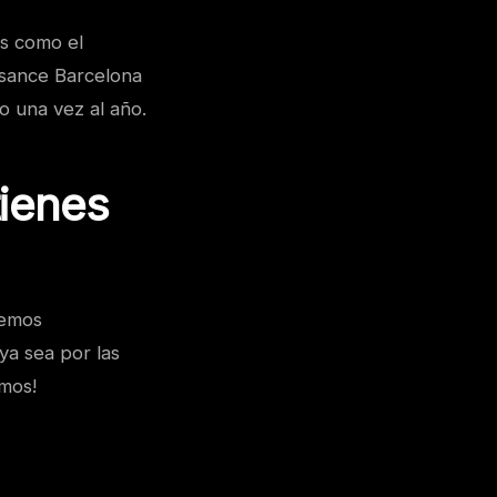
es como el
ssance Barcelona
o una vez al año.
tienes
remos
ya sea por las
emos!