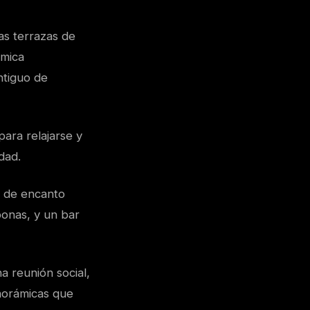
as terrazas de
ámica
ntiguo de
para relajarse y
dad.
s de encanto
onas, y un bar
a reunión social,
anorámicas que