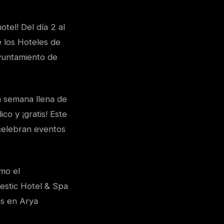
tel! Del día 2 al
e los Hoteles de
Ayuntamiento de
a semana llena de
co y ¡gratis! Este
 celebran eventos
mo el
estic Hotel & Spa
as en Arya