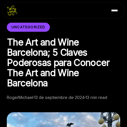
Skip
Inicio
to
Blog
content
Contacto
UNCATEGORIZED
The Art and Wine
Barcelona; 5 Claves
Poderosas para Conocer
The Art and Wine
Barcelona
RogerMichael
13 de septiembre de 2024
13 min read