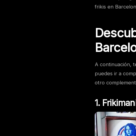
frikis en Barcelon
Descubr
Barcel
A continuación, t
puedes ir a compr
otro complemento
1. Frikiman