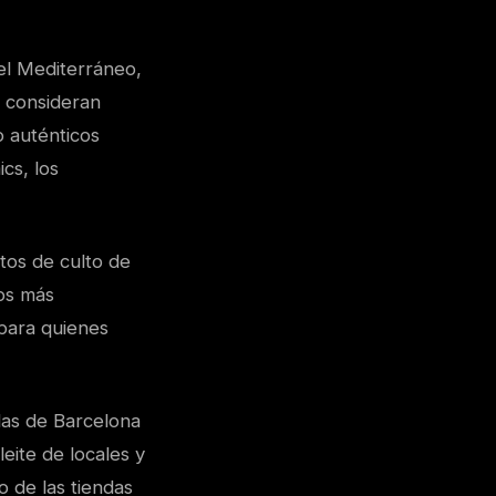
el Mediterráneo,
e consideran
o auténticos
cs, los
tos de culto de
los más
 para quienes
idas de Barcelona
leite de locales y
o de las tiendas