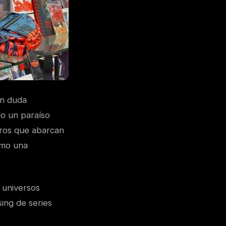
in duda
mo un paraíso
oros que abarcan
omo una
 universos
ing de series