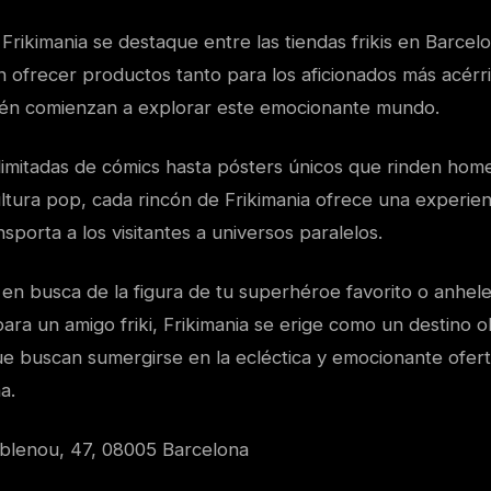
rikimania se destaque entre las tiendas frikis en Barcel
en ofrecer productos tanto para los aficionados más acér
ién comienzan a explorar este emocionante mundo.
limitadas de cómics hasta pósters únicos que rinden home
ltura pop, cada rincón de Frikimania ofrece una experienc
nsporta a los visitantes a universos paralelos.
en busca de la figura de tu superhéroe favorito o anhele
ara un amigo friki, Frikimania se erige como un destino o
ue buscan sumergirse en la ecléctica y emocionante ofert
a.
blenou, 47, 08005 Barcelona