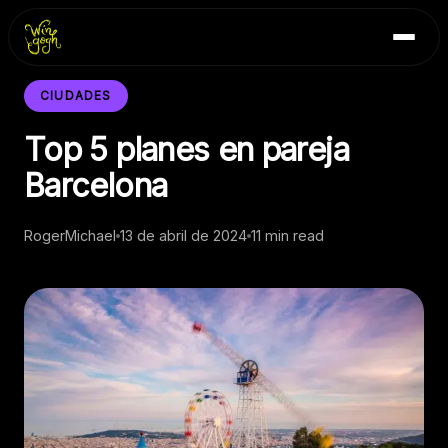
Skip
Inicio
to
Blog
content
Contacto
CIUDADES
Top 5 planes en pareja
Barcelona
RogerMichael
13 de abril de 2024
11 min read