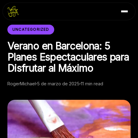
Skip
Inicio
to
Blog
content
Contacto
UNCATEGORIZED
Verano en Barcelona: 5
Planes Espectaculares para
Disfrutar al Máximo
RogerMichael
5 de marzo de 2025
11 min read