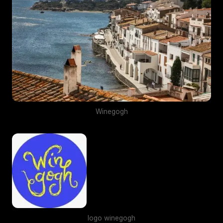
Winegogh
logo winegogh