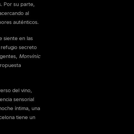
. Por su parte,
 acercando al
bores auténticos.
e siente en las
 refugio secreto
igentes,
Monvinic
propuesta
erso del vino,
ncia sensorial
noche íntima, una
rcelona tiene un