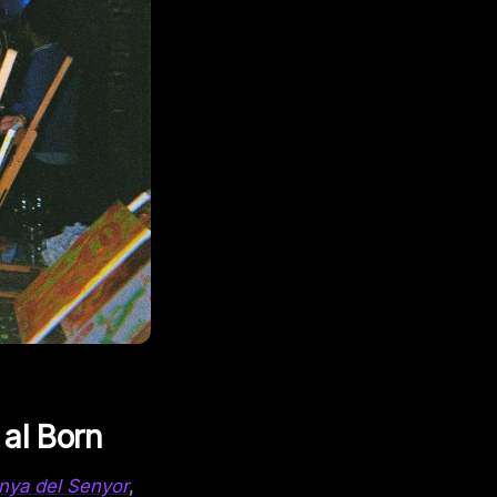
 al Born
inya del Senyor
,