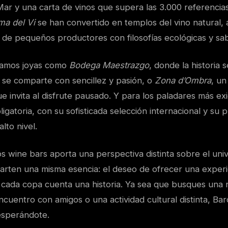
ar y una carta de vinos que supera las 3.000 referencias
ma del Vi
se han convertido en templos del vino natural,
s de pequeños productores con filosofías ecológicas y sa
amos joyas como
Bodega Maestrazgo
, donde la historia s
 se comparte con sencillez y pasión, o
Zona d’Ombra
, un
e invita al disfrute pausado. Y para los paladares más ex
igatoria, con su sofisticada selección internacional y su 
lto nivel.
 wine bars aporta una perspectiva distinta sobre el univ
rten una misma esencia: el deseo de ofrecer una experie
cada copa cuenta una historia. Ya sea que busques una 
 encuentro con amigos o una actividad cultural distinta, Ba
 esperándote.