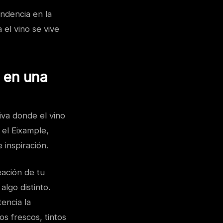
endencia en la
 el vino se vive
n en una
iva donde el vino
 el Eixample,
 inspiración.
eación de tu
lgo distinto.
encia la
s frescos, tintos