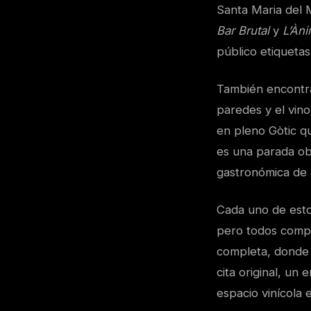
Santa Maria del M
Bar Brutal
y
L’Àni
público etiqueta
También encontr
paredes y el vino
en pleno Gòtic qu
es una parada obl
gastronómica de a
Cada uno de estos
pero todos compa
completa, donde 
cita original, un
espacio vinícola