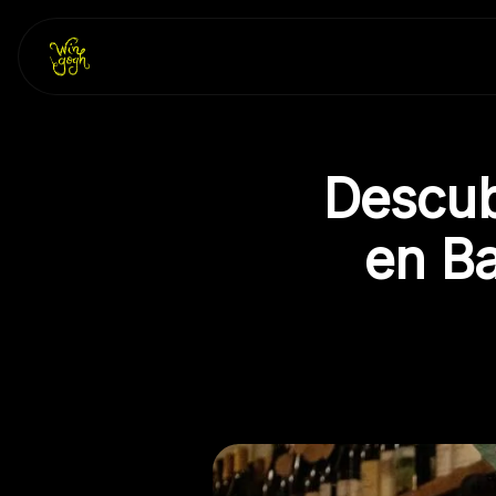
Skip
to
content
Descub
en Ba