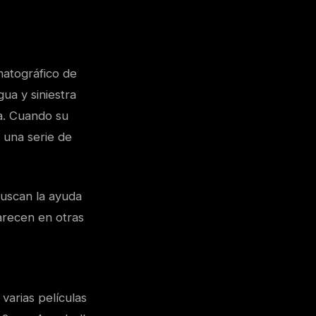
matográfico de
ua y siniestra
a. Cuando su
 una serie de
buscan la ayuda
arecen en otras
varias películas