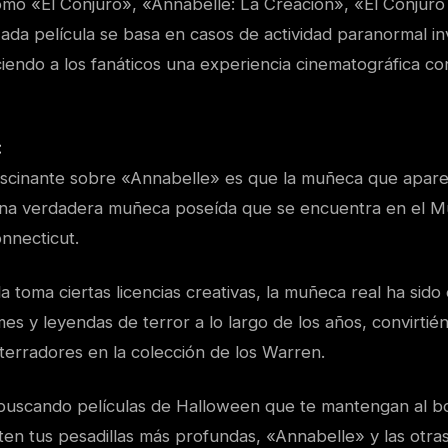
mo «El Conjuro», «Annabelle: La Creación», «El Conjuro
a película se basa en casos de actividad paranormal in
iendo a los fanáticos una experiencia cinematográfica co
:
ascinante sobre «Annabelle» es que la muñeca que aparec
una verdadera muñeca poseída que se encuentra en el M
nnecticut.
a toma ciertas licencias creativas, la muñeca real ha sido
s y leyendas de terror a lo largo de los años, convirtié
terradores en la colección de los Warren.
s buscando películas de Halloween que te mantengan al b
ten tus pesadillas más profundas, «Annabelle» y las otras