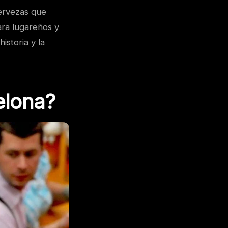
cervezas que
ara lugareños y
istoria y la
elona?