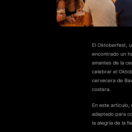
El Oktoberfest, 
encontrado un ho
amantes de la cer
celebrar el Oktob
cervecera de Bav
costera.
En este artículo
adaptado para co
la alegría de la 