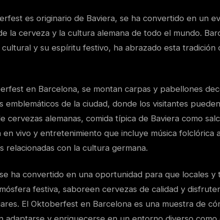
rfest es originario de Baviera, se ha convertido en un e
de la cerveza y la cultura alemana de todo el mundo. Bar
 cultural y su espíritu festivo, ha abrazado esta tradició
erfest en Barcelona, se montan carpas y pabellones deco
s emblemáticos de la ciudad, donde los visitantes pueden
de cervezas alemanas, comida típica de Baviera como salc
 en vivo y entretenimiento que incluye música folclórica
as relacionadas con la cultura germana.
se ha convertido en una oportunidad para que locales y t
mósfera festiva, saboreen cervezas de calidad y disfrute
iares. El Oktoberfest en Barcelona es una muestra de cóm
n adaptarse y enriquecerse en un entorno diverso como 