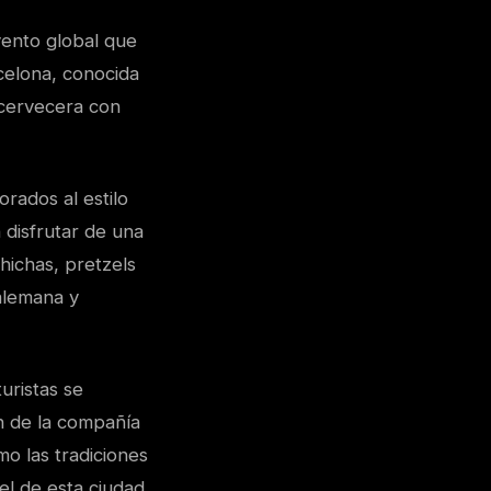
vento global que
celona, conocida
n cervecera con
rados al estilo
 disfrutar de una
hichas, pretzels
 alemana y
uristas se
n de la compañía
o las tradiciones
el de esta ciudad