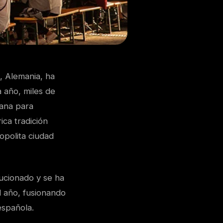
, Alemania, ha
 año, miles de
lana para
ica tradición
opolita ciudad
ucionado y se ha
l año, fusionando
española.