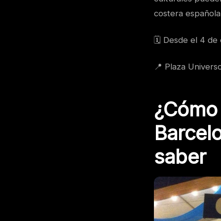
costera española
🗓️ Desde el 4 d
📍 Plaza Universo
¿Cómo v
Barcelo
saber