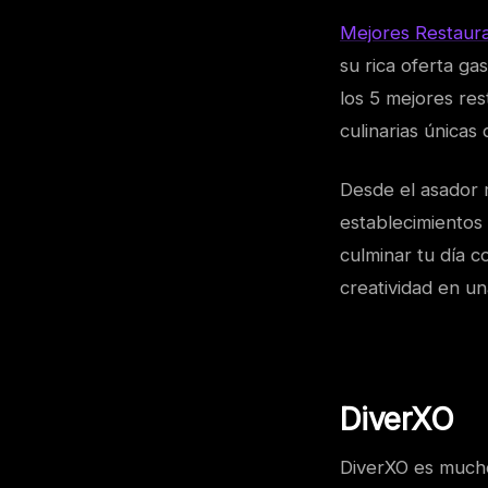
Mejores Restaur
su rica oferta ga
los 5 mejores res
culinarias únicas
Desde el asador m
establecimientos
culminar tu día c
creatividad en u
DiverXO
DiverXO es mucho