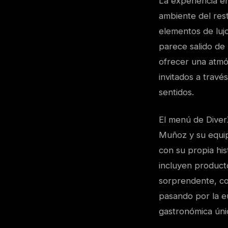
La experiencia e
ambiente del res
elementos de lujo
parece salido de
ofrecer una atmós
invitados a travé
sentidos.
El menú de DiverX
Muñoz y su equip
con su propia his
incluyen product
sorprendente, con
pasando por la e
gastronómica úni