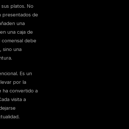
 sus platos. No
on presentados de
 añaden una
 en una caja de
el comensal debe
, sino una
ntura.
ncional. Es un
levar por la
 ha convertido a
da visita a
dejarse
tualidad.