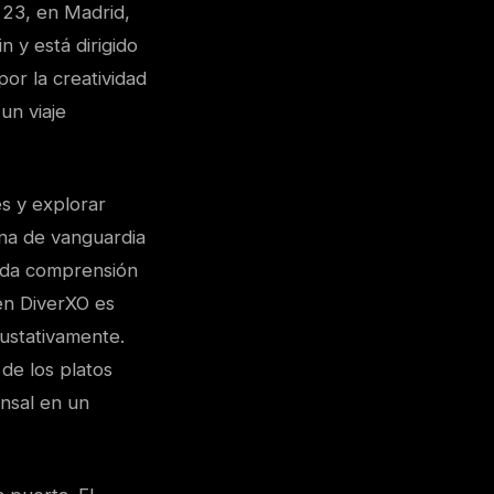
, 23, en Madrid,
n y está dirigido
or la creatividad
un viaje
s y explorar
ina de vanguardia
nda comprensión
 en DiverXO es
gustativamente.
 de los platos
nsal en un