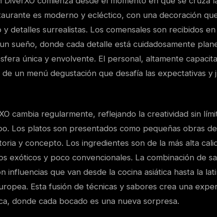
n DiverXO comienza desde el momento en que se cruza la
taurante es moderno y ecléctico, con una decoración qu
 y detalles surrealistas. Los comensales son recibidos e
 un sueño, donde cada detalle está cuidadosamente plan
fera única y envolvente. El personal, altamente capacita
s de un menú degustación que desafía las expectativas y 
O cambia regularmente, reflejando la creatividad sin lím
o. Los platos son presentados como pequeñas obras de
toria y concepto. Los ingredientes son de la más alta ca
os exóticos y poco convencionales. La combinación de s
 influencias que van desde la cocina asiática hasta la la
uropea. Esta fusión de técnicas y sabores crea una exper
ca, donde cada bocado es una nueva sorpresa.