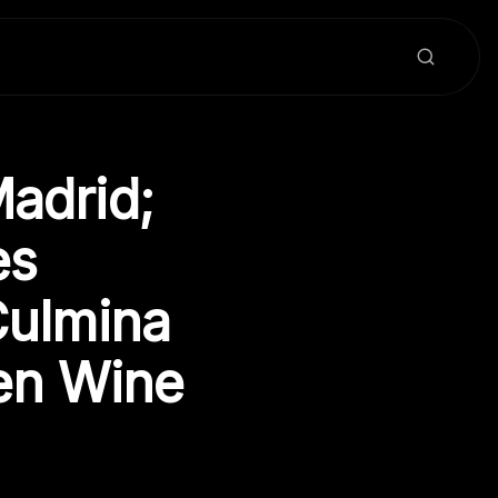
adrid;
es
Culmina
en Wine