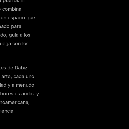
 puerta. El
e combina
n un espacio que
eado para
do, guía a los
juega con los
ites de Dabiz
 arte, cada uno
lidad y a menudo
abores es audaz y
tinoamericana,
iencia