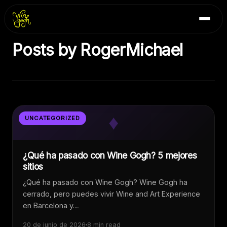
Skip
Inicio
to
Blog
content
Posts by RogerMichael
Contacto
♦
UNCATEGORIZED
¿Qué ha pasado con Wine Gogh? 5 mejores
sitios
¿Qué ha pasado con Wine Gogh? Wine Gogh ha
cerrado, pero puedes vivir Wine and Art Experience
en Barcelona y…
20 de junio de 2026
8 min read