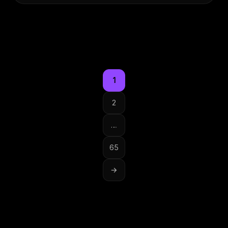
1
2
…
Paginación
de
65
entradas
→